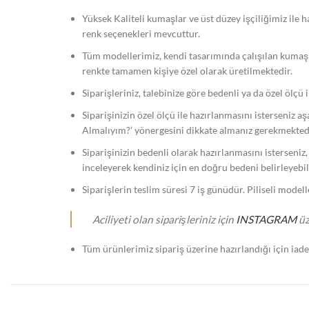
Yüksek Kaliteli kumaşlar ve üst düzey işçiliğimiz ile
renk seçenekleri mevcuttur.
Tüm modellerimiz, kendi tasarımında çalışılan kumaş
renkte tamamen kişiye özel olarak üretilmektedir.
Siparişleriniz, talebinize göre bedenli ya da özel ölçü 
Siparişinizin özel ölçü ile hazırlanmasını isterseniz a
Almalıyım?’ yönergesini dikkate almanız gerekmekted
Siparişinizin bedenli olarak hazırlanmasını isterseniz
inceleyerek kendiniz için en doğru bedeni belirleyebili
Siparişlerin teslim süresi 7 iş günüdür. Piliseli model
Aciliyeti olan siparişleriniz için
INSTAGRAM
üz
Tüm ürünlerimiz sipariş üzerine hazırlandığı için iad