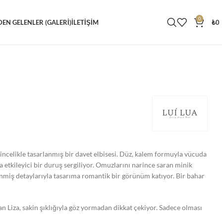
0
DEN GELENLER (GALERI)
İLETIŞIM
₺
0
an incelikle tasarlanmış bir davet elbisesi. Düz, kalem formuyla vücuda
 etkileyici bir duruş sergiliyor. Omuzlarını narince saran minik
lenmiş detaylarıyla tasarıma romantik bir görünüm katıyor. Bir bahar
nan Liza, sakin şıklığıyla göz yormadan dikkat çekiyor. Sadece olması