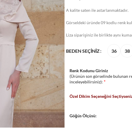
A kalite saten ile astarlanmaktadır.
Görseldeki üründe 09 kodlu renk kul
Liza siparişiniz ile birlikte aynı kum
36
38
BEDEN SEÇINIZ
Renk Kodunu Giriniz
(Ürünün son görselinde bulunan re
*
inceleyebilirsiniz):
Özel Dikim Seçeneğini Seçtiyseniz
Göğüs Ölçüsü: