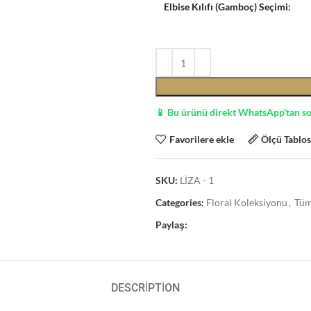
Elbise Kılıfı (Gamboç) Seçimi:
📱 Bu ürünü direkt WhatsApp'tan s
Favorilere ekle
Ölçü Tablo
SKU:
LİZA - 1
Categories:
Floral Koleksiyonu
,
Tüm
Paylaş:
DESCRIPTION