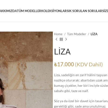
AKKIMIZDA
TÜM MODELLER
KOLEKSIYONLAR
SIK SORULAN SORULAR
SIZ
Home
Tüm Modeller
LİZA
LİZA
₺
17.000
(KDV Dahil)
Liza, sadeliğin en zarif hâlini taşıy
nazikçe oturarak; abartıdan uzak ama
kumaş çiçekler, her biri inciyle süs
sabahı gibi, taze ve naif.
Söz ya da özel bir davet için tasarla
gerektiği gibi, sade ama unutulmaz.