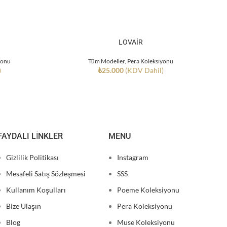
LOVAİR
yonu
Tüm Modeller
,
Pera Koleksiyonu
)
₺
25.000
(KDV Dahil)
FAYDALI LINKLER
MENU
Gizlilik Politikası
Instagram
Mesafeli Satış Sözleşmesi
SSS
Kullanım Koşulları
Poeme Koleksiyonu
Bize Ulaşın
Pera Koleksiyonu
Blog
Muse Koleksiyonu