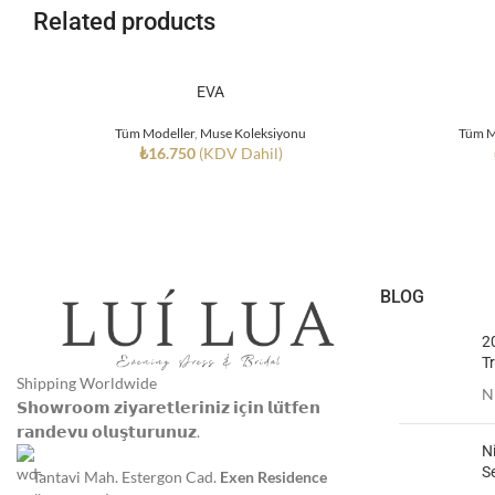
Related products
EVA
Tüm Modeller
,
Muse Koleksiyonu
Tüm M
₺
16.750
(KDV Dahil)
BLOG
2
Tr
Shipping Worldwide
N
𝗦𝗵𝗼𝘄𝗿𝗼𝗼𝗺 𝘇𝗶𝘆𝗮𝗿𝗲𝘁𝗹𝗲𝗿𝗶𝗻𝗶𝘇 𝗶𝗰̧𝗶𝗻 𝗹𝘂̈𝘁𝗳𝗲𝗻
𝗿𝗮𝗻𝗱𝗲𝘃𝘂 𝗼𝗹𝘂𝘀̧𝘁𝘂𝗿𝘂𝗻𝘂𝘇.
N
S
Tantavi Mah. Estergon Cad.
Exen Residence