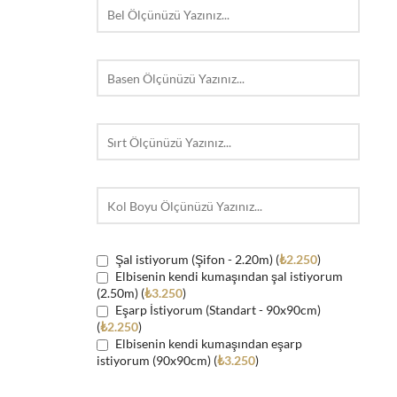
Şal istiyorum (Şifon - 2.20m) (
₺
2.250
)
Elbisenin kendi kumaşından şal istiyorum
(2.50m) (
₺
3.250
)
Eşarp İstiyorum (Standart - 90x90cm)
(
₺
2.250
)
Elbisenin kendi kumaşından eşarp
istiyorum (90x90cm) (
₺
3.250
)