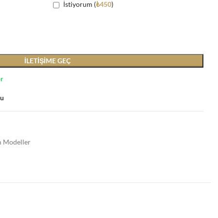
İstiyorum (
₺
450
)
İLETIŞIME GEÇ
or
su
 Modeller