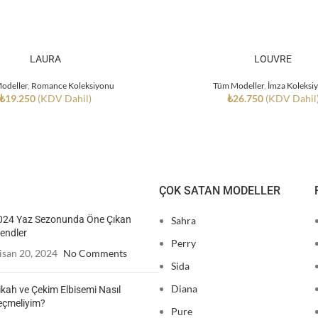
LAURA
LOUVRE
odeller
,
Romance Koleksiyonu
Tüm Modeller
,
İmza Koleksi
₺
19.250
(KDV Dahil)
₺
26.750
(KDV Dahil
ÇOK SATAN MODELLER
024 Yaz Sezonunda Öne Çıkan
Sahra
endler
Perry
isan 20, 2024
No Comments
Sida
Diana
ikah ve Çekim Elbisemi Nasıl
eçmeliyim?
Pure