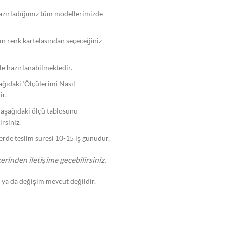
 hazırladığımız tüm modellerimizde
ın renk kartelasından seçeceğiniz
ile hazırlanabilmektedir.
şağıdaki ‘Ölçülerimi Nasıl
ir.
, aşağıdaki ölçü tablosunu
rsiniz.
lerde teslim süresi 10-15 iş günüdür.
erinden iletişime geçebilirsiniz.
e ya da değişim mevcut değildir.