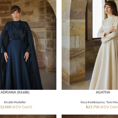
ADRİANA (Kiralık)
AGATHA
Kiralık Modeller
İmza Koleksiyonu
,
Tüm Mod
₺
12.000
(KDV Dahil)
₺
23.750
(KDV Dahi