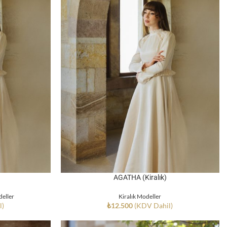
AGATHA (Kiralık)
eller
Kiralık Modeller
l)
₺
12.500
(KDV Dahil)