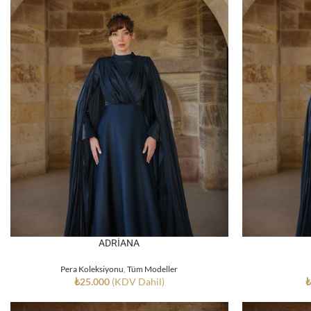
ADRİANA
Pera Koleksiyonu
,
Tüm Modeller
₺
25.000
(KDV Dahil)