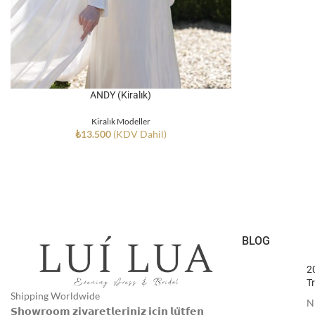
ANDY (Kiralık)
Kiralık Modeller
₺
13.500
(KDV Dahil)
BLOG
2
Tr
Shipping Worldwide
N
𝗦𝗵𝗼𝘄𝗿𝗼𝗼𝗺 𝘇𝗶𝘆𝗮𝗿𝗲𝘁𝗹𝗲𝗿𝗶𝗻𝗶𝘇 𝗶𝗰̧𝗶𝗻 𝗹𝘂̈𝘁𝗳𝗲𝗻