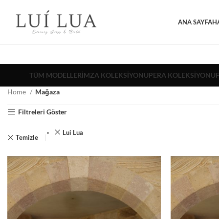
ANA SAYFA
H
TÜM MODELLER
İMZA KOLEKSIYONU
PERA KOLEKSIYONU
Home
Mağaza
Filtreleri Göster
Lui Lua
Temizle