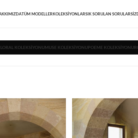
AKKIMIZDA
TÜM MODELLER
KOLEKSIYONLAR
SIK SORULAN SORULAR
SIZ
FLORAL KOLEKSIYONU
MUSE KOLEKSIYONU
POEME KOLEKSIYONU
R