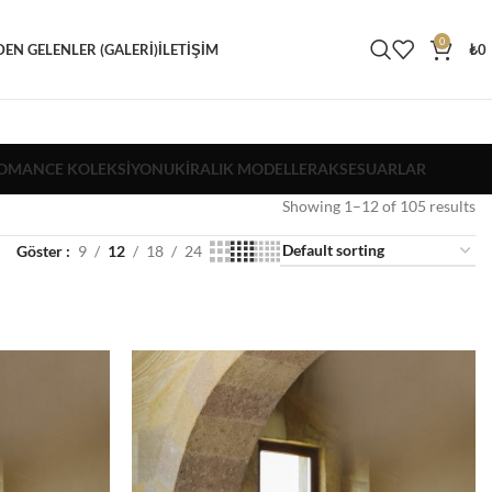
0
DEN GELENLER (GALERI)
İLETIŞIM
₺
0
OMANCE KOLEKSIYONU
KIRALIK MODELLER
AKSESUARLAR
Showing 1–12 of 105 results
Göster
9
12
18
24