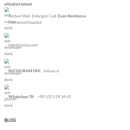
𝗼𝗹𝘂𝘀̧𝘁𝘂𝗿𝘂𝗻𝘂𝘇.
Tantavi Mah. Estergon Cad.
Exen Residence
Ümraniye/İstanbul
info@luilua.com
INSTAGRAM DM:
luilua.co
WhatsApp TR:
+90 532 519 34 41
BLOG