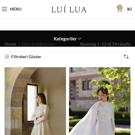
0
MENU
₺
0
Kategoriler
Home
İmza Koleksiyonu
Showing 1–12 of 14 results
Filtreleri Göster