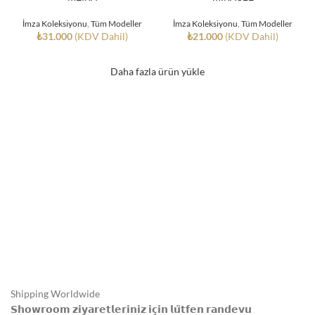
İmza Koleksiyonu
,
Tüm Modeller
İmza Koleksiyonu
,
Tüm Modeller
₺
31.000
(KDV Dahil)
₺
21.000
(KDV Dahil)
Daha fazla ürün yükle
Shipping Worldwide
𝗦𝗵𝗼𝘄𝗿𝗼𝗼𝗺 𝘇𝗶𝘆𝗮𝗿𝗲𝘁𝗹𝗲𝗿𝗶𝗻𝗶𝘇 𝗶𝗰̧𝗶𝗻 𝗹𝘂̈𝘁𝗳𝗲𝗻 𝗿𝗮𝗻𝗱𝗲𝘃𝘂