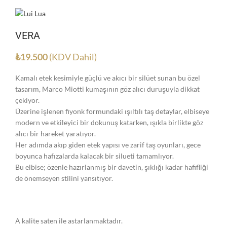
VERA
₺
19.500
(KDV Dahil)
Kamalı etek kesimiyle güçlü ve akıcı bir silüet sunan bu özel
tasarım, Marco Miotti kumaşının göz alıcı duruşuyla dikkat
çekiyor.
Üzerine işlenen fiyonk formundaki ışıltılı taş detaylar, elbiseye
modern ve etkileyici bir dokunuş katarken, ışıkla birlikte göz
alıcı bir hareket yaratıyor.
Her adımda akıp giden etek yapısı ve zarif taş oyunları, gece
boyunca hafızalarda kalacak bir silueti tamamlıyor.
Bu elbise; özenle hazırlanmış bir davetin, şıklığı kadar hafifliği
de önemseyen stilini yansıtıyor.
A kalite saten ile astarlanmaktadır.