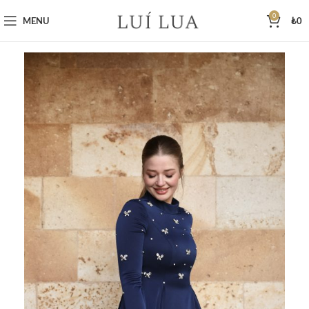
0
MENU
₺
0