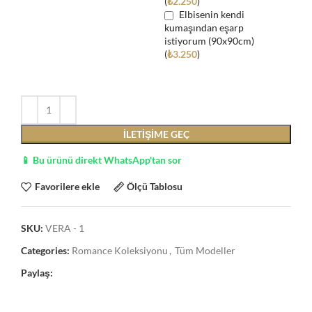
(
₺
2.250
)
Elbisenin kendi
kumaşından eşarp
istiyorum (90x90cm)
(
₺
3.250
)
İLETIŞIME GEÇ
📱 Bu ürünü direkt WhatsApp'tan sor
Favorilere ekle
Ölçü Tablosu
SKU:
VERA - 1
Categories:
Romance Koleksiyonu
,
Tüm Modeller
Paylaş: