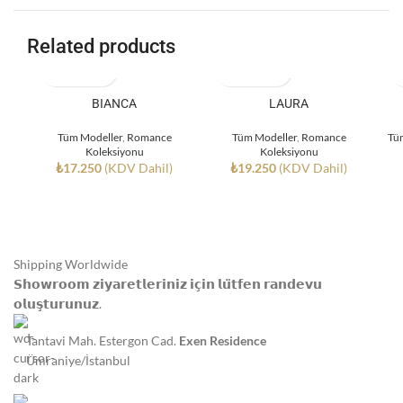
Related products
BIANCA
LAURA
Tüm Modeller
,
Romance
Tüm Modeller
,
Romance
Tü
Koleksiyonu
Koleksiyonu
₺
17.250
(KDV Dahil)
₺
19.250
(KDV Dahil)
Shipping Worldwide
𝗦𝗵𝗼𝘄𝗿𝗼𝗼𝗺 𝘇𝗶𝘆𝗮𝗿𝗲𝘁𝗹𝗲𝗿𝗶𝗻𝗶𝘇 𝗶𝗰̧𝗶𝗻 𝗹𝘂̈𝘁𝗳𝗲𝗻 𝗿𝗮𝗻𝗱𝗲𝘃𝘂
𝗼𝗹𝘂𝘀̧𝘁𝘂𝗿𝘂𝗻𝘂𝘇.
Tantavi Mah. Estergon Cad.
Exen Residence
Ümraniye/İstanbul