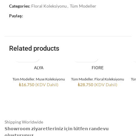
Categories:
Floral Koleksiyonu
,
Tüm Modeller
Paylaş:
Related products
ALYA
FIORE
Tüm Modeller
,
Muse Koleksiyonu
Tüm Modeller
,
Floral Koleksiyonu
Tü
₺
16.750
(KDV Dahil)
₺
28.750
(KDV Dahil)
Shipping Worldwide
𝗦𝗵𝗼𝘄𝗿𝗼𝗼𝗺 𝘇𝗶𝘆𝗮𝗿𝗲𝘁𝗹𝗲𝗿𝗶𝗻𝗶𝘇 𝗶𝗰̧𝗶𝗻 𝗹𝘂̈𝘁𝗳𝗲𝗻 𝗿𝗮𝗻𝗱𝗲𝘃𝘂
𝗼𝗹𝘂𝘀̧𝘁𝘂𝗿𝘂𝗻𝘂𝘇.