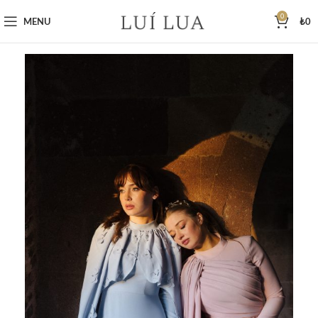
0
MENU
₺
0