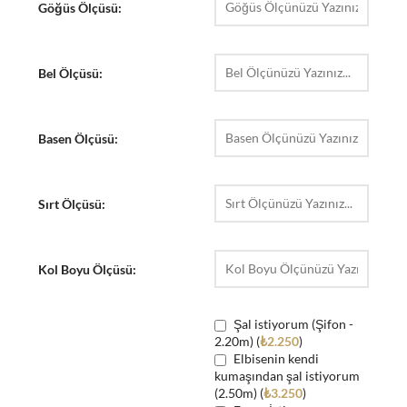
Göğüs Ölçüsü:
Bel Ölçüsü:
Basen Ölçüsü:
Sırt Ölçüsü:
Kol Boyu Ölçüsü:
Şal istiyorum (Şifon -
2.20m) (
₺
2.250
)
Elbisenin kendi
kumaşından şal istiyorum
(2.50m) (
₺
3.250
)