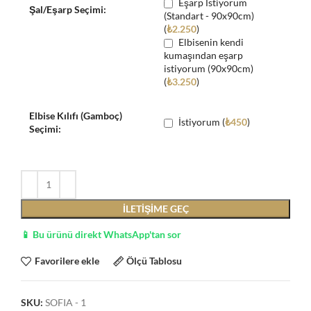
Eşarp İstiyorum
Şal/Eşarp Seçimi:
(Standart - 90x90cm)
(
₺
2.250
)
Elbisenin kendi
kumaşından eşarp
istiyorum (90x90cm)
(
₺
3.250
)
Elbise Kılıfı (Gamboç)
İstiyorum (
₺
450
)
Seçimi:
İLETIŞIME GEÇ
📱 Bu ürünü direkt WhatsApp'tan sor
Favorilere ekle
Ölçü Tablosu
SKU:
SOFIA - 1