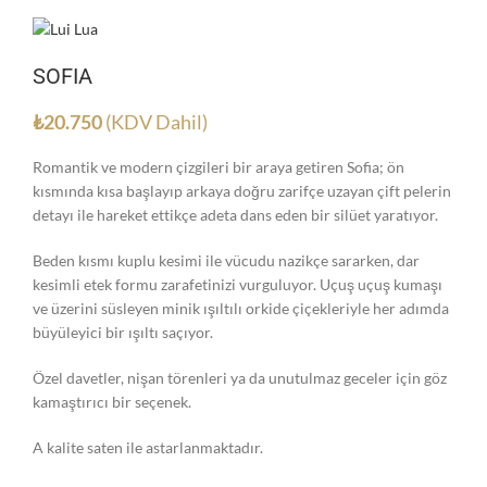
SOFIA
₺
20.750
(KDV Dahil)
Romantik ve modern çizgileri bir araya getiren Sofia; ön
kısmında kısa başlayıp arkaya doğru zarifçe uzayan çift pelerin
detayı ile hareket ettikçe adeta dans eden bir silüet yaratıyor.
Beden kısmı kuplu kesimi ile vücudu nazikçe sararken, dar
kesimli etek formu zarafetinizi vurguluyor. Uçuş uçuş kumaşı
ve üzerini süsleyen minik ışıltılı orkide çiçekleriyle her adımda
büyüleyici bir ışıltı saçıyor.
Özel davetler, nişan törenleri ya da unutulmaz geceler için göz
kamaştırıcı bir seçenek.
A kalite saten ile astarlanmaktadır.