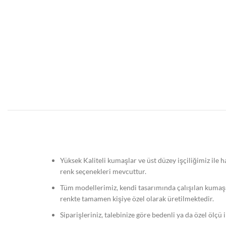
Yüksek Kaliteli kumaşlar ve üst düzey işçiliğimiz ile
renk seçenekleri mevcuttur.
Tüm modellerimiz, kendi tasarımında çalışılan kumaş
renkte tamamen kişiye özel olarak üretilmektedir.
Siparişleriniz, talebinize göre bedenli ya da özel ölçü 