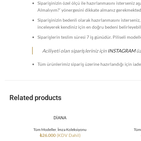
Siparişinizin özel ölçü ile hazırlanmasını isterseniz a
Almalıyım?’ yönergesini dikkate almanız gerekmekted
Siparişinizin bedenli olarak hazırlanmasını isterseniz
inceleyerek kendiniz için en doğru bedeni belirleyebili
Siparişlerin teslim süresi 7 iş günüdür. Piliseli model
Aciliyeti olan siparişleriniz için
INSTAGRAM
üz
Tüm ürünlerimiz sipariş üzerine hazırlandığı için iad
Related products
DİANA
Tüm Modeller
,
İmza Koleksiyonu
Tüm
₺
26.000
(KDV Dahil)