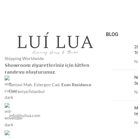
BLOG
2
Tr
Shipping Worldwide
N
𝗦𝗵𝗼𝘄𝗿𝗼𝗼𝗺 𝘇𝗶𝘆𝗮𝗿𝗲𝘁𝗹𝗲𝗿𝗶𝗻𝗶𝘇 𝗶𝗰̧𝗶𝗻 𝗹𝘂̈𝘁𝗳𝗲𝗻
𝗿𝗮𝗻𝗱𝗲𝘃𝘂 𝗼𝗹𝘂𝘀̧𝘁𝘂𝗿𝘂𝗻𝘂𝘇.
N
S
Tantavi Mah. Estergon Cad.
Exen Residence
Ümraniye/İstanbul
N
Me
te
info@luilua.com
N