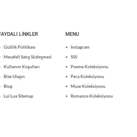
FAYDALI LINKLER
MENU
Gizlilik Politikası
Instagram
Mesafeli Satış Sözleşmesi
SSS
Kullanım Koşulları
Poeme Koleksiyonu
Bize Ulaşın
Pera Koleksiyonu
Blog
Muse Koleksiyonu
Lui Lua Sitemap
Romance Koleksiyonu