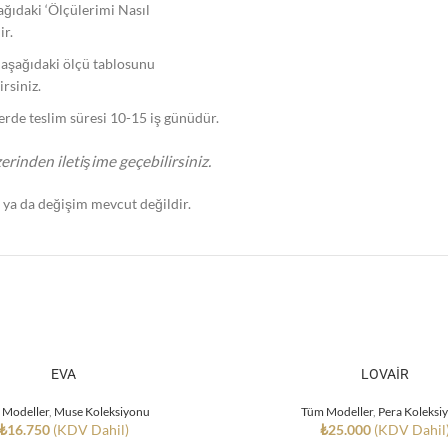
şağıdaki ‘Ölçülerimi Nasıl
ir.
, aşağıdaki ölçü tablosunu
rsiniz.
lerde teslim süresi 10-15 iş günüdür.
erinden iletişime geçebilirsiniz.
e ya da değişim mevcut değildir.
EVA
LOVAİR
 Modeller
,
Muse Koleksiyonu
Tüm Modeller
,
Pera Koleksi
₺
16.750
(KDV Dahil)
₺
25.000
(KDV Dahil