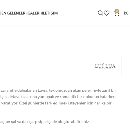
0
DEN GELENLER (GALERI)
İLETIŞIM
₺
0
arafetle dalgalanan Luvia, tek omuzdan akan peleriniyle zarif bir
çiçek detayı, tasarıma yumuşak ve romantik bir dokunuş katarken,
k yaratıyor. Özel günlerde fark edilmek isteyenler için harika bir
maştan şal ya da eşarp siparişi de oluşturabilirsiniz.