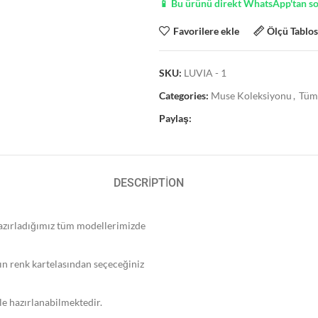
📱 Bu ürünü direkt WhatsApp'tan s
Favorilere ekle
Ölçü Tablo
SKU:
LUVIA - 1
Categories:
Muse Koleksiyonu
,
Tüm
Paylaş:
DESCRIPTION
 hazırladığımız tüm modellerimizde
ın renk kartelasından seçeceğiniz
ile hazırlanabilmektedir.