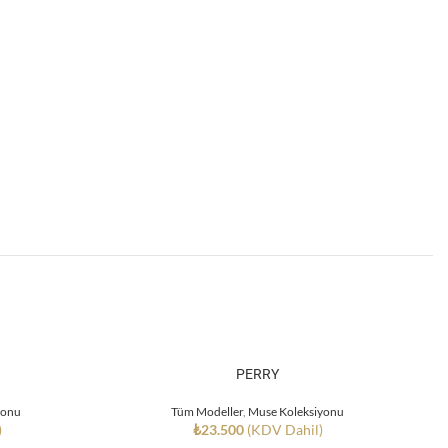
PERRY
yonu
Tüm Modeller
,
Muse Koleksiyonu
)
₺
23.500
(KDV Dahil)