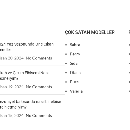
ÇOK SATAN MODELLER
024 Yaz Sezonunda Öne Çıkan
Sahra
endler
Perry
isan 20, 2024
No Comments
Sida
Diana
ikah ve Çekim Elbisemi Nasıl
eçmeliyim?
Pure
isan 19, 2024
No Comments
Valeria
zuniyet balosunda nasıl bir elbise
rcih etmeliyim?
isan 15, 2024
No Comments