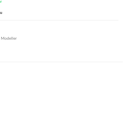
or
su
 Modeller