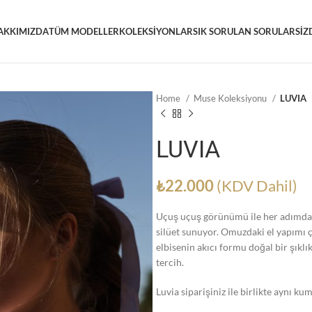
AKKIMIZDA
TÜM MODELLER
KOLEKSIYONLAR
SIK SORULAN SORULAR
SIZ
Home
Muse Koleksiyonu
LUVIA
LUVIA
₺
22.000
(KDV Dahil)
Uçuş uçuş görünümü ile her adımda z
silüet sunuyor. Omuzdaki el yapımı 
elbisenin akıcı formu doğal bir şıklı
tercih.
Luvia siparişiniz ile birlikte aynı ku