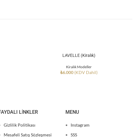
LAVELLE (Kiralık)
Kiralık Modeller
₺
6.000
(KDV Dahil)
FAYDALI LINKLER
MENU
Gizlilik Politikası
Instagram
Mesafeli Satış Sözleşmesi
SSS