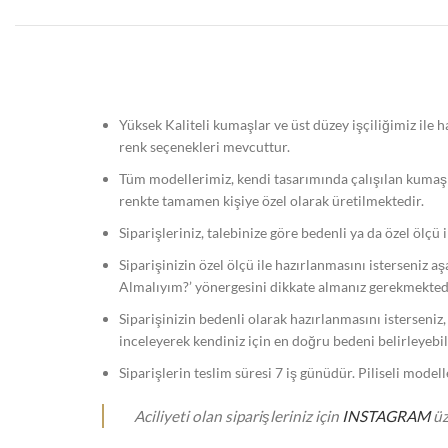
Yüksek Kaliteli kumaşlar ve üst düzey işçiliğimiz ile
renk seçenekleri mevcuttur.
Tüm modellerimiz, kendi tasarımında çalışılan kumaş
renkte tamamen kişiye özel olarak üretilmektedir.
Siparişleriniz, talebinize göre bedenli ya da özel ölçü 
Siparişinizin özel ölçü ile hazırlanmasını isterseniz a
Almalıyım?’ yönergesini dikkate almanız gerekmekted
Siparişinizin bedenli olarak hazırlanmasını isterseniz
inceleyerek kendiniz için en doğru bedeni belirleyebili
Siparişlerin teslim süresi 7 iş günüdür. Piliseli model
Aciliyeti olan siparişleriniz için
INSTAGRAM
üz