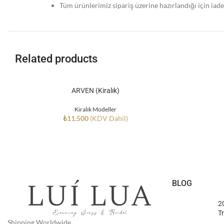
Tüm ürünlerimiz sipariş üzerine hazırlandığı için iad
Related products
ARVEN (Kiralık)
Kiralık Modeller
₺
11.500
(KDV Dahil)
BLOG
2
Tr
Shipping Worldwide