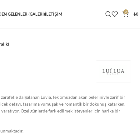
0
DEN GELENLER (GALERI)
İLETIŞIM
₺
0
alık)
arafetle dalgalanan Luvia, tek omuzdan akan peleriniyle zarif bir
çiçek detayı, tasarıma yumuşak ve romantik bir dokunuş katarken,
k yaratıyor. Özel günlerde fark edilmek isteyenler için harika bir
ulunmaktadır.