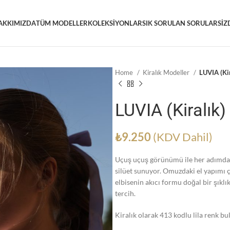
AKKIMIZDA
TÜM MODELLER
KOLEKSIYONLAR
SIK SORULAN SORULAR
SIZ
Home
Kiralık Modeller
LUVIA (Kir
LUVIA (Kiralık)
₺
9.250
(KDV Dahil)
Uçuş uçuş görünümü ile her adımda z
silüet sunuyor. Omuzdaki el yapımı 
elbisenin akıcı formu doğal bir şıklı
tercih.
Kiralık olarak 413 kodlu lila renk b