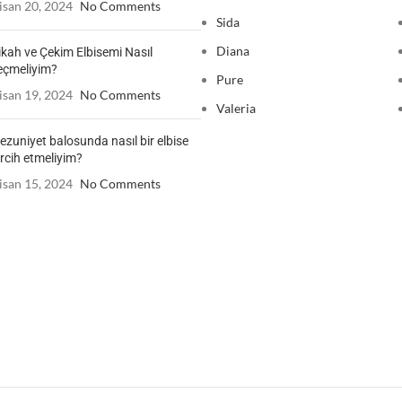
isan 20, 2024
No Comments
Sida
Diana
ikah ve Çekim Elbisemi Nasıl
eçmeliyim?
Pure
isan 19, 2024
No Comments
Valeria
zuniyet balosunda nasıl bir elbise
rcih etmeliyim?
isan 15, 2024
No Comments