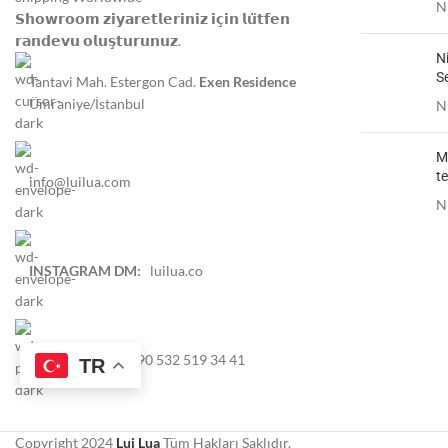
N
𝗦𝗵𝗼𝘄𝗿𝗼𝗼𝗺 𝘇𝗶𝘆𝗮𝗿𝗲𝘁𝗹𝗲𝗿𝗶𝗻𝗶𝘇 𝗶𝗰̧𝗶𝗻 𝗹𝘂̈𝘁𝗳𝗲𝗻
𝗿𝗮𝗻𝗱𝗲𝘃𝘂 𝗼𝗹𝘂𝘀̧𝘁𝘂𝗿𝘂𝗻𝘂𝘇.
N
S
Tantavi Mah. Estergon Cad.
Exen Residence
Ümraniye/İstanbul
N
Me
te
info@luilua.com
N
INSTAGRAM DM:
luilua.co
WhatsApp TR:
+90 532 519 34 41
TR
Copyright 2024
Lui Lua
Tüm Hakları Saklıdır.