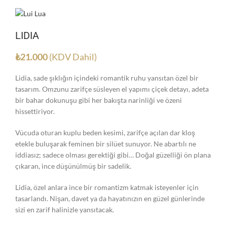
LIDIA
₺
21.000
(KDV Dahil)
Lidia, sade şıklığın içindeki romantik ruhu yansıtan özel bir
tasarım. Omzunu zarifçe süsleyen el yapımı çiçek detayı, adeta
bir bahar dokunuşu gibi her bakışta narinliği ve özeni
hissettiriyor.
Vücuda oturan kuplu beden kesimi, zarifçe açılan dar kloş
etekle buluşarak feminen bir silüet sunuyor. Ne abartılı ne
iddiasız; sadece olması gerektiği gibi… Doğal güzelliği ön plana
çıkaran, ince düşünülmüş bir sadelik.
Lidia, özel anlara ince bir romantizm katmak isteyenler için
tasarlandı. Nişan, davet ya da hayatınızın en güzel günlerinde
sizi en zarif halinizle yansıtacak.