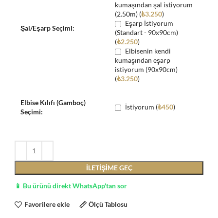
kumaşından şal istiyorum
(2.50m) (
₺
3.250
)
Eşarp İstiyorum
Şal/Eşarp Seçimi:
(Standart - 90x90cm)
(
₺
2.250
)
Elbisenin kendi
kumaşından eşarp
istiyorum (90x90cm)
(
₺
3.250
)
Elbise Kılıfı (Gamboç)
İstiyorum (
₺
450
)
Seçimi:
İLETIŞIME GEÇ
📱 Bu ürünü direkt WhatsApp'tan sor
Favorilere ekle
Ölçü Tablosu