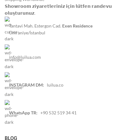
𝗦𝗵𝗼𝘄𝗿𝗼𝗼𝗺 𝘇𝗶𝘆𝗮𝗿𝗲𝘁𝗹𝗲𝗿𝗶𝗻𝗶𝘇 𝗶𝗰̧𝗶𝗻 𝗹𝘂̈𝘁𝗳𝗲𝗻 𝗿𝗮𝗻𝗱𝗲𝘃𝘂
𝗼𝗹𝘂𝘀̧𝘁𝘂𝗿𝘂𝗻𝘂𝘇.
Tantavi Mah. Estergon Cad.
Exen Residence
Ümraniye/İstanbul
info@luilua.com
INSTAGRAM DM:
luilua.co
WhatsApp TR:
+90 532 519 34 41
BLOG