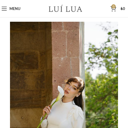
0
MENU
₺
0