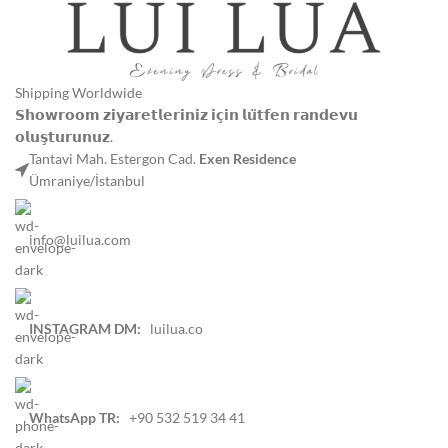
Shipping Worldwide
𝗦𝗵𝗼𝘄𝗿𝗼𝗼𝗺 𝘇𝗶𝘆𝗮𝗿𝗲𝘁𝗹𝗲𝗿𝗶𝗻𝗶𝘇 𝗶𝗰̧𝗶𝗻 𝗹𝘂̈𝘁𝗳𝗲𝗻 𝗿𝗮𝗻𝗱𝗲𝘃𝘂
𝗼𝗹𝘂𝘀̧𝘁𝘂𝗿𝘂𝗻𝘂𝘇.
Tantavi Mah. Estergon Cad.
Exen Residence
Ümraniye/İstanbul
info@luilua.com
INSTAGRAM DM:
luilua.co
WhatsApp TR:
+90 532 519 34 41