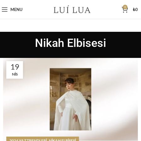
0
MENU
₺
0
Nikah Elbisesi
19
NIS
,
2024 YAZ TRENDLERI
NIKAH ELBISESI